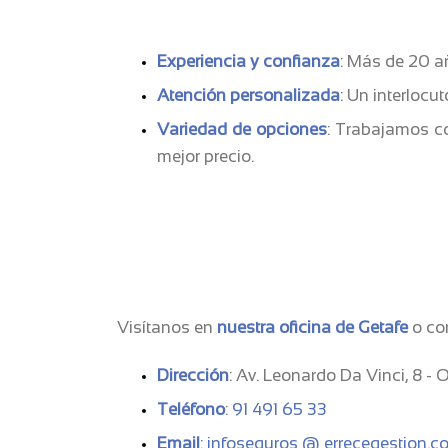
Experiencia y confianza
: Más de 20 a
Atención personalizada
: Un interlocu
Variedad de opciones
: Trabajamos co
mejor precio.
Visítanos en
nuestra oficina de Getafe
o co
Dirección
: Av. Leonardo Da Vinci, 8 -
Teléfono
:
91 491 65 33
Email
:
infoseguros @ errecegestion.c