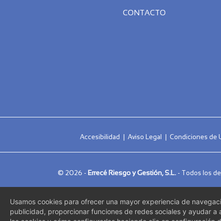
CONTACTO
Accesibilidad
|
Aviso Legal
|
Condiciones de 
Errecé Riesgo y Gestión, S.L.
© 2026 -
- Todos los de
Usamos cookies para ofrecer una mayor experiencia de navegació
publicidad, proporcionar funciones de redes sociales y ayudar a a