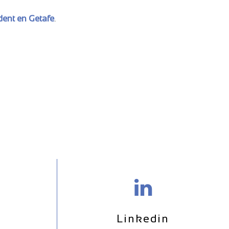
dent en Getafe
.
Linkedin