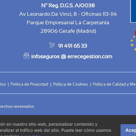
Nº Reg. D.G.S. AJ0038
Av Leonardo Da Vinci, 8 - Oficinas 113-114
Parque Empresarial La Carpetanía
28906 Getafe (Madrid)
91 491 65 33
infoseguros @ errecegestion.com
Uso
|
Política de Privacidad
|
Política de Cookies
|
Política de Calidad y 
rechos reservados.
n en nuestro sitio web, personalizar contenido y
Acep
nalizar el tráfico web del sitio. Puede leer cómo usamos