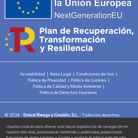
Accesibilidad
|
Aviso Legal
|
Condiciones de Uso
|
Política de Privacidad
|
Política de Cookies
|
Política de Calidad y Medio Ambiente
|
Política de Derechos Humanos
Errecé Riesgo y Gestión, S.L.
© 2026 -
- Todos los derechos
reservados.
Usamos cookies para ofrecer una mayor experiencia de navegación en
nuestro sitio web, personalizar contenido y publicidad, proporcionar
Alvasolution, SL
Página web creada por
funciones de redes sociales y ayudar a analizar el tráfico web del sitio.